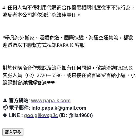
4. 任何人均不得利用代購商合作優惠相關制度從事不法行為，
違反者本公司將依法追究法律責任。
*舉凡海外搬家、酒類寄送、國際快遞，海運空運物流，都歡
迎透過以下聯繫方式私訊PAPA K 客服
對於代購商合作規範及流程如有任何問題，敬請洽詢PAPA K
客服人員（02）2720－5590，或直接在留言區留言給小編，小
編絕對會詳細解答滴❤❤
🎩
官方網站:
www.papa-k.com
📫
電子郵件: info.papa.k@gmail.com
🍀
LINE :
goo.gl/kwxpJc
(ID: @lia4960t)
載入更多