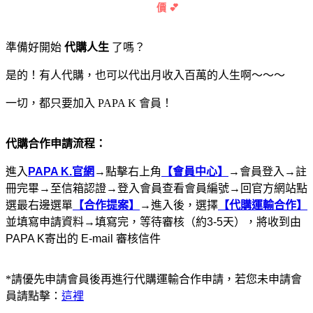
價 💕
準備好開始
代購人生
了嗎？
是的！有人代購，也可以代出月收入百萬的人生啊～～～
一切，都只要加入 PAPA K 會員！
代購合作申請流程：
進入
PAPA K.官網
→點擊右上角
【會員中心】
→會員登入→註
冊完畢→至信箱認證→登入會員查看會員編號→回官方網站點
選最右邊選單
【合作提案】
→進入後，選擇
【代購運輸合作】
並填寫申請資料→填寫完，等待審核（約3-5天），將收到由
PAPA K寄出的 E-mail 審核信件
*請優先申請會員後再進行代購運輸合作申請，若您未申請會
員請點擊：
這裡